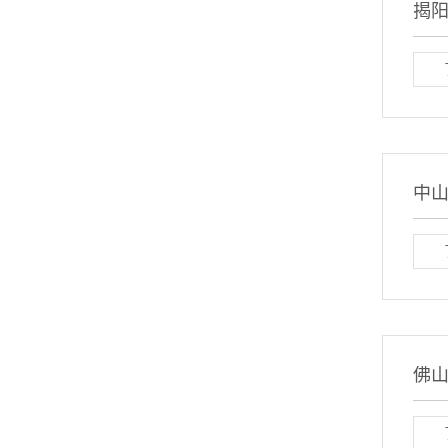
揭
中
佛山