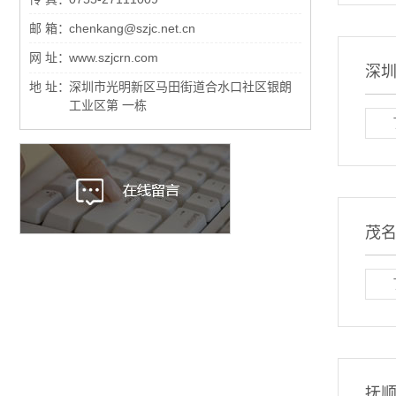
邮 箱：
chenkang@szjc.net.cn
网 址：
www.szjcrn.com
深
地 址：
深圳市光明新区马田街道合水口社区银朗
工业区第 一栋
茂
抚