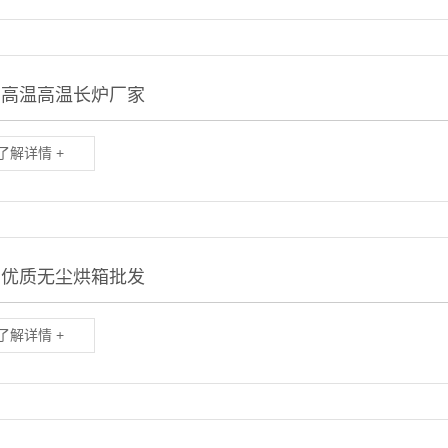
圳高温高温长炉厂家
了解详情 +
川优质无尘烘箱批发
了解详情 +