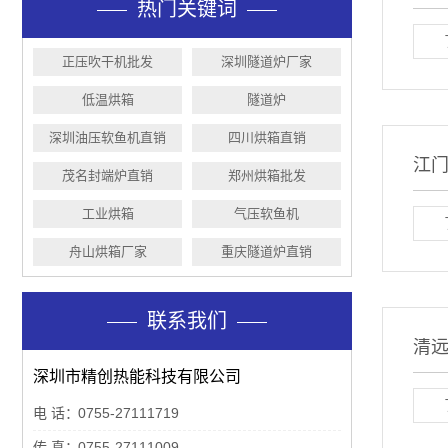
在使用热风循环烘箱过程中，需要注意什么？
热门关键词
工业烘烤箱要如何使用保养才更安全
正压吹干机批发
深圳隧道炉厂家
工业隧道炉如何正确使用呢
工业烘烤箱生产直销
低温烘箱
隧道炉
深圳油压软鱼机直销
四川烘箱直销
真空干燥箱的干燥速度影响因素
江
茂名封端炉直销
郑州烘箱批发
高温烤箱出现不加热现象的原因
在使用热风循环烘箱过程中，需要注意什么？
工业烘箱
气压软鱼机
工业烘烤箱要如何使用保养才更安全
舟山烘箱厂家
重庆隧道炉直销
工业隧道炉如何正确使用呢
工业烘烤箱生产直销
联系我们
清
深圳市精创热能科技有限公司
电 话：
0755-27111719
传 真：
0755-27111009