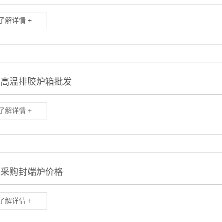
了解详情 +
门高温排胶炉箱批发
了解详情 +
远采购封端炉价格
了解详情 +