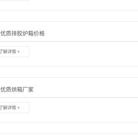
州优质排胶炉箱价格
了解详情 +
坊优质烘箱厂家
了解详情 +