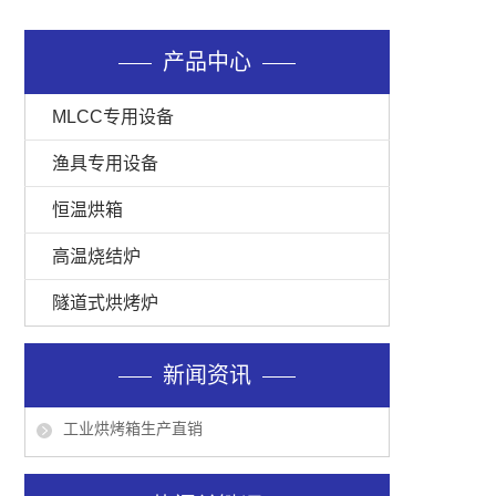
产品中心
MLCC专用设备
渔具专用设备
恒温烘箱
真空干燥箱的干燥速度影响因素
高温烧结炉
高温烤箱出现不加热现象的原因
隧道式烘烤炉
在使用热风循环烘箱过程中，需要注意什么？
工业烘烤箱要如何使用保养才更安全
新闻资讯
工业隧道炉如何正确使用呢
工业烘烤箱生产直销
真空干燥箱的干燥速度影响因素