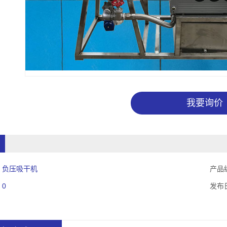
我要询价
：
负压吸干机
产品
：
0
发布