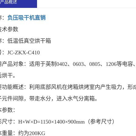
产品概述
称：
负压吸干机直销
技术参数
称：低温低真空烘干箱
JC-ZKX-C410
产品对象：适用于英制0402、0603、0805、120
后烘干。
要功能概述：利用底部风机在烤箱烘烤室内产生吸力，形
子元件间隙，带走水分，进入水气分离箱。
本参数：
尺寸：H×W×D=1150×1400×900mm（参考尺寸）
重量：约为200KG