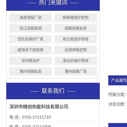
高温烤箱出现不加热现象的原因
热门关键词
在使用热风循环烘箱过程中，需要注意什么？
工业烘烤箱要如何使用保养才更安全
酒泉烘箱厂家
邯郸隧道炉定制
工业隧道炉如何正确使用呢
浙江烘箱直销
成都烘箱批发
工业烘烤箱生产直销
茂名封端炉厂家
商丘隧道炉直销
威海烘干线直销
抚顺烤箱定制
深圳隧道炉
清远封端炉直销
潮州烘箱批发
潮州烘箱厂家
产品属性
联系我们
所属分类
浏览次数
深圳市精创热能科技有限公司
电 话：
0755-27111719
传 真：
0755-27111009