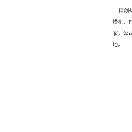
精创热
燥机、
家，公
地。