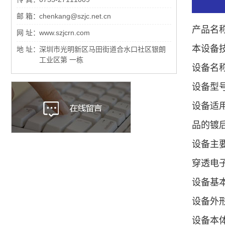
邮 箱：
chenkang@szjc.net.cn
产品名
网 址：
www.szjcrn.com
本设备
地 址：
深圳市光明新区马田街道合水口社区银朗
工业区第 一栋
设备名
设备型号：
设备适用
品的镀
设备主
穿透电
设备基
设备外形
设备本体